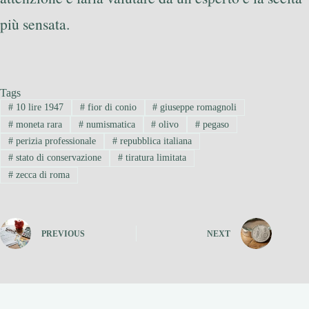
più sensata.
Tags
#
10 lire 1947
#
fior di conio
#
giuseppe romagnoli
#
moneta rara
#
numismatica
#
olivo
#
pegaso
#
perizia professionale
#
repubblica italiana
#
stato di conservazione
#
tiratura limitata
#
zecca di roma
PREVIOUS
NEXT