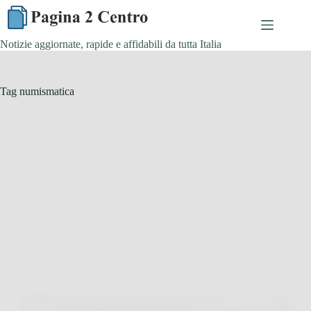
Skip
to
content
Notizie aggiornate, rapide e affidabili da tutta Italia
Tag
numismatica
Affari Collezionismo e Bonus
Le monete da 2 euro più rare che puoi trovare nel
resto: quali interessano i collezionisti