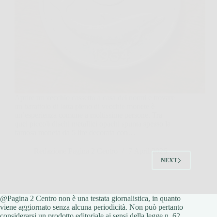
Aprire un vecchio cassetto a casa dei nonni e trovare
un barattolo di latta pieno di vecchie monete è
un’esperienza comune a moltissime persone. Tra
quei piccoli dischi metallici opachi spunta spesso la
famosa moneta da 5 lire decorata con…
Redazione Pagina 2 Centro
7 April 2026
NEXT
@Pagina 2 Centro non è una testata giornalistica, in quanto
viene aggiornato senza alcuna periodicità. Non può pertanto
considerarsi un prodotto editoriale ai sensi della legge n. 62