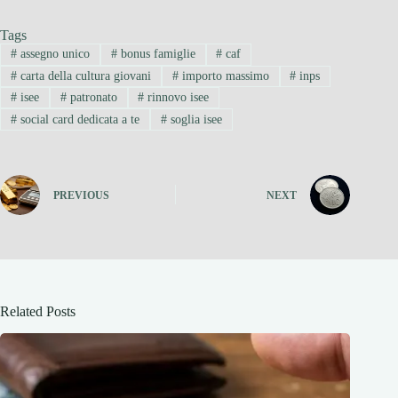
Tags
#
assegno unico
#
bonus famiglie
#
caf
#
carta della cultura giovani
#
importo massimo
#
inps
#
isee
#
patronato
#
rinnovo isee
#
social card dedicata a te
#
soglia isee
PREVIOUS
NEXT
Related Posts