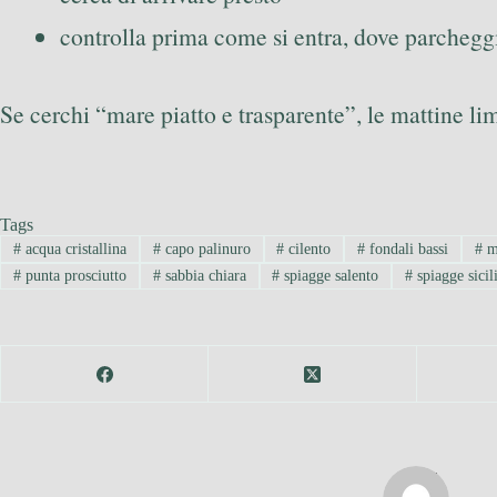
controlla prima come si entra, dove parcheggiar
Se cerchi “mare piatto e trasparente”, le mattine l
Tags
#
acqua cristallina
#
capo palinuro
#
cilento
#
fondali bassi
#
ma
#
punta prosciutto
#
sabbia chiara
#
spiagge salento
#
spiagge sicil