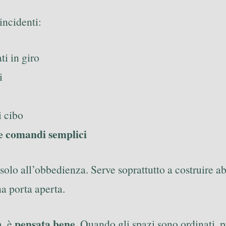
incidenti:
ti in giro
i
i cibo
e comandi semplici
olo all’obbedienza. Serve soprattutto a costruire ab
na porta aperta.
pensata bene
a, è
. Quando gli spazi sono ordinati, pr