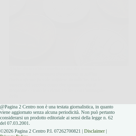
Aprire un vecchio cassetto a casa dei nonni o
svuotare un salvadanaio dimenticato in soffitta
riserva spesso piccole sorprese metalliche. Tra le
monete del vecchio conio che spuntano più di
frequente ci sono le celebri 10 lire con l’immagine
della…
@Pagina 2 Centro non è una testata giornalistica, in quanto
Redazione Pagina 2 Centro
4 April 2026
viene aggiornato senza alcuna periodicità. Non può pertanto
considerarsi un prodotto editoriale ai sensi della legge n. 62
del 07.03.2001.
©2026 Pagina 2 Centro P.I. 07262700821 |
Disclaimer
|