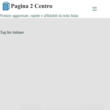
Skip
to
content
Notizie aggiornate, rapide e affidabili da tutta Italia
Tag
lire italiane
Affari Collezionismo e Bonus
Banconote da collezione: come capire se il tuo pezzo
può valere migliaia di euro