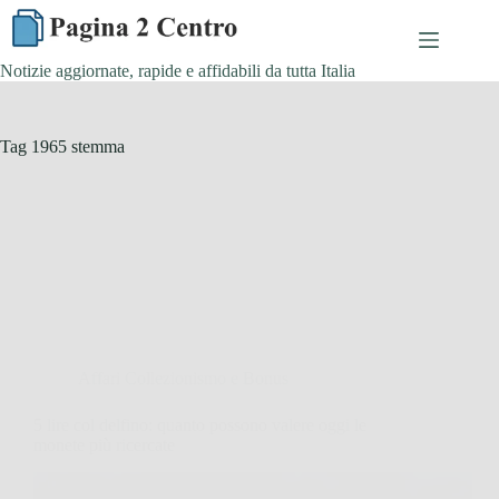
Skip
to
content
Notizie aggiornate, rapide e affidabili da tutta Italia
Tag
1965 stemma
Affari Collezionismo e Bonus
5 lire col delfino: quanto possono valere oggi le
monete più ricercate