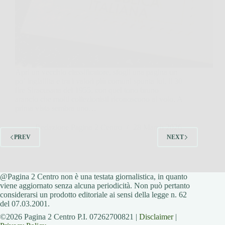
Apri un vecchio classificatore, sfogli una pagina un
po’ ingiallita e tra i valori più comuni spunta lui, il 30
lire Siracusana del 1955, con quel tono bruno
arancio che molti collezionisti riconoscono al volo. A
prima vista sembra uno…
Redazione Pagina 2 Centro
28 March 2026
PREV
NEXT
@Pagina 2 Centro non è una testata giornalistica, in quanto
viene aggiornato senza alcuna periodicità. Non può pertanto
considerarsi un prodotto editoriale ai sensi della legge n. 62
del 07.03.2001.
©2026 Pagina 2 Centro P.I. 07262700821 |
Disclaimer
|